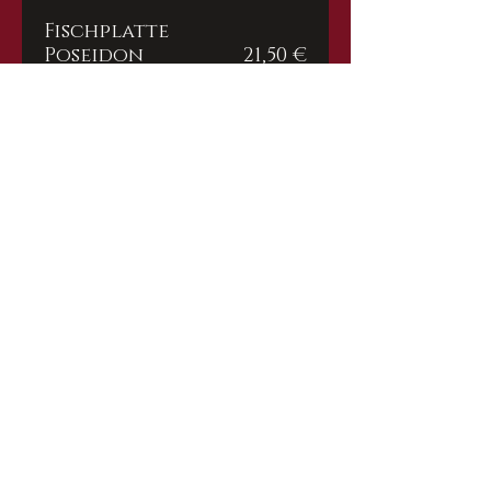
Fischplatte
Poseidon
21,50 €
Rotbarschfilet, Schollenfilet,
zwei Kalamares, zwei Scampi,
Beilagen
Scampi
24,50 €
fünf gegrillte Scampi mit
Knoblauch, Beilagen
Scampi
24,50 €
fünf Scampi in der Pfanne
gebraten, mit Knoblauch,
Tomaten-Sauce, Beilagen
Scampi
24,50 €