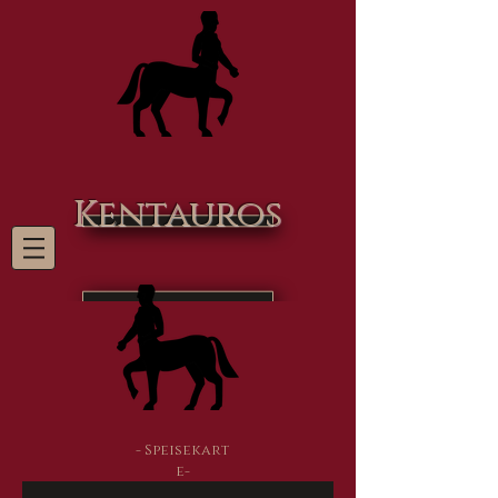
Kentauros
- Speisekart
e-